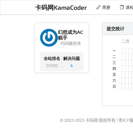
卡码网KamaCoder
周赛
课
提交统计
幻想成为AC
糕手
代码随想录
全站排名
解决问题
35920
6
© 2023-2025 卡码网 版权所有 |
粤ICP备