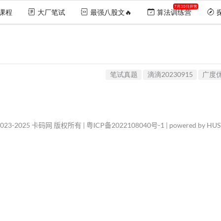
7月30日开营
课程
大厂笔试
最强八股文🔥
算法训练营
笔试真题
滴滴20230915
广度
2023-2025 卡码网 版权所有 |
粤ICP备2022108040号-1
| powered by HU