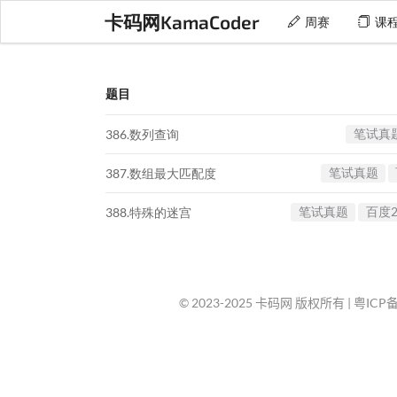
卡码网KamaCoder
周赛
课
题目
笔试真
386.数列查询
笔试真题
387.数组最大匹配度
笔试真题
百度2
388.特殊的迷宫
© 2023-2025 卡码网 版权所有 |
粤ICP备