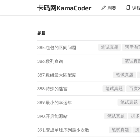
卡码网KamaCoder
周赛
课
题目
笔试真题
阿里淘天
385.包包的区间问题
笔试真
386.数列查询
笔试真题
387.数组最大匹配度
笔试真题
百度2
388.特殊的迷宫
笔试真题
389.最小的幸运年
笔试真题
拼多多
390.开启能源站
笔试真题
拼
391.变成单峰序列最少次数