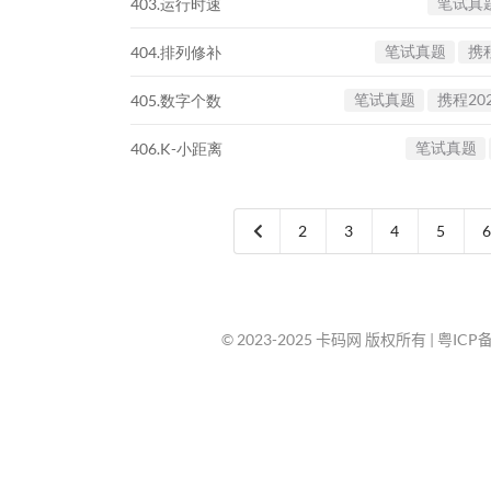
笔试真
403.运行时速
笔试真题
携程
404.排列修补
笔试真题
携程202
405.数字个数
笔试真题
406.K-小距离
2
3
4
5
6
© 2023-2025 卡码网 版权所有 |
粤ICP备