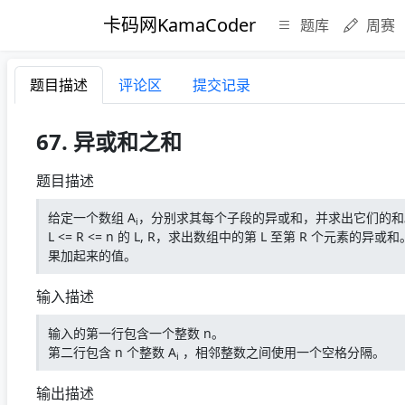
卡码网KamaCoder
题库
周赛
题目描述
评论区
提交记录
67. 异或和之和
题目描述
给定一个数组 A
，分别求其每个子段的异或和，并求出它们的和。
i
L <= R <= n 的 L, R，求出数组中的第 L 至第 R 个元素的异
果加起来的值。
输入描述
输入的第一行包含一个整数 n。
第二行包含 n 个整数 A
，相邻整数之间使用一个空格分隔。
i
输出描述