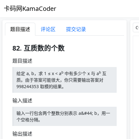
卡码网KamaCoder
题目描述
评论区
提交记录
82. 互质数的个数
题目描述
b
b
给定 a, b，求 1 ≤ x < a
中有多少个 x 与 a
互
质。由于答案可能很大，你只需要输出答案对
998244353 取模的结果。
输入描述
输入一行包含两个整数分别表示 a&#44; b，用一
个空格分隔。
输出描述